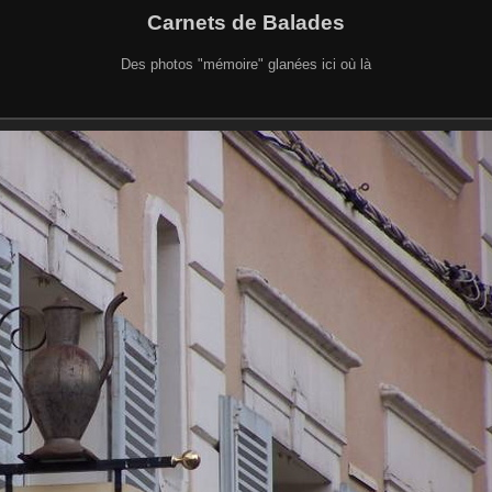
Carnets de Balades
Des photos "mémoire" glanées ici où là