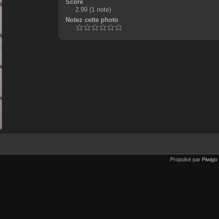
Score
2.99
(1 note)
Notez cette photo
Propulsé par
Piwigo