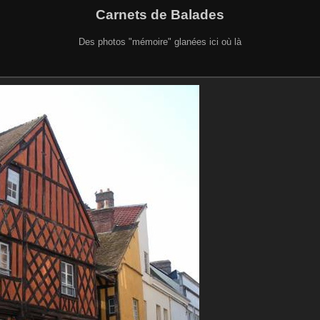
Carnets de Balades
Des photos "mémoire" glanées ici où là