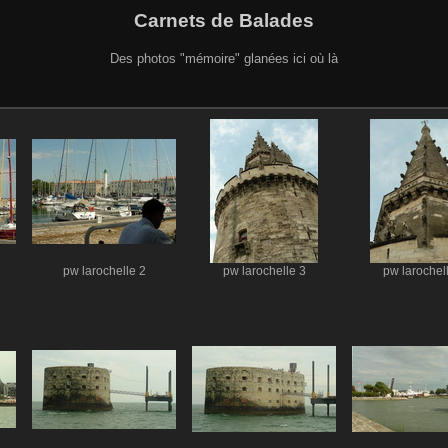
Carnets de Balades
Des photos "mémoire" glanées ici où là
pw larochelle 2
pw larochelle 3
pw larochel