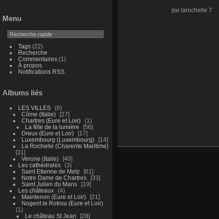
pw larochelle 7
Menu
Tags
(22)
Recherche
Commentaires
(1)
À propos
Notifications RSS
Albums liés
LES VILLES
6
Côme (Italie)
27
Chartres (Eure et Loir)
1
La fête de la lumière
56
Dreux (Eure et Loir)
17
Luxembourg (Luxembourg)
14
La Rochelle (Charente Maritime)
31
Verone (Italie)
40
Les cathédrales
3
Saint Etienne de Metz
61
Notre Dame de Chartres
33
Saint Julien du Mans
19
Les châteaux
4
Maintenon (Eure et Loir)
21
Nogent le Rotrou (Eure et Loir)
1
Le château St Jean
28