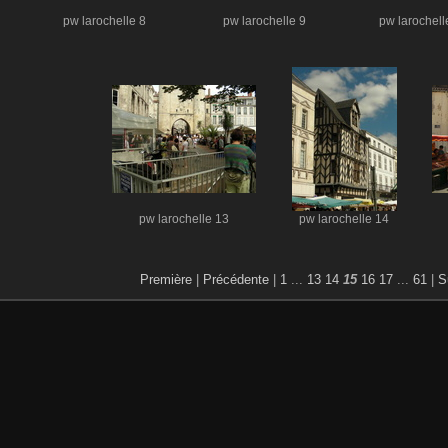
pw larochelle 8
pw larochelle 9
pw larochell
pw larochelle 13
pw larochelle 14
Première
|
Précédente
|
1
...
13
14
15
16
17
...
61
|
S