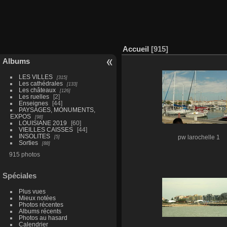
Accueil
915
Albums
LES VILLES
315
Les cathédrales
133
Les châteaux
126
Les ruelles
2
Enseignes
44
PAYSAGES, MONUMENTS,
EXPOS
98
LOUISIANE 2019
60
VIEILLES CAISSES
44
INSOLITES
5
pw larochelle 1
Sorties
88
915 photos
Spéciales
Plus vues
Mieux notées
Photos récentes
Albums récents
Photos au hasard
Calendrier