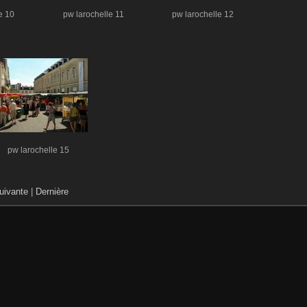
e 10
pw larochelle 11
pw larochelle 12
pw larochelle 15
uivante
|
Dernière