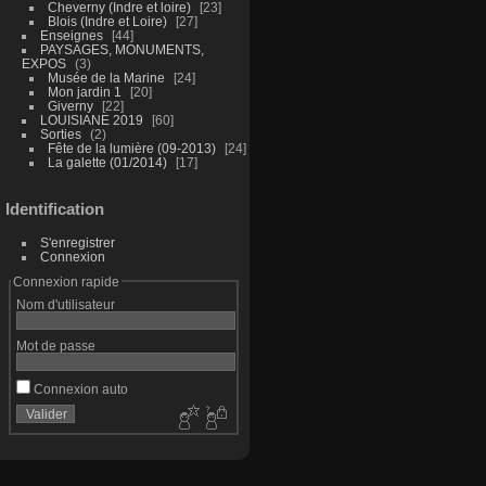
Cheverny (Indre et loire)
23
Blois (Indre et Loire)
27
Enseignes
44
PAYSAGES, MONUMENTS,
EXPOS
3
Musée de la Marine
24
Mon jardin 1
20
Giverny
22
LOUISIANE 2019
60
Sorties
2
Fête de la lumière (09-2013)
24
La galette (01/2014)
17
Identification
S'enregistrer
Connexion
Connexion rapide
Nom d'utilisateur
Mot de passe
Connexion auto